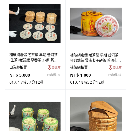
補破網倉儲 老茶葉 早期 普洱茶
補破網倉儲 老茶葉 早期 普洱茶
(生茶) 老曼娥 早春茶 27餅 其一
金典錦繡 雲南七子餅茶 普洱市金
餅可試喝 (BM-UBAB07E)FA
典… 1筒 (BM-XBAB07E)PJ
山海經拍賣
補破網拍賣
臺北市
臺北市
NT$ 5,000
NT$ 1,000
已出價0次
已出價0次
01天17時57分11秒
01天18時52分11秒