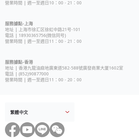
營業時間 | 週一至週日10：00 - 21：00
服務據點-上海
地址 |
上海市徐汇区徐虹中路21号-101
電話 | 18930365756(微信同号)
營業時間 | 週一至週日11：00 - 21：00
服務據點-香港
地址 |
香港九龍油麻地廣東道582-588號廣發商業大厦1602室
電話 | (852)90877000
營業時間 | 週一至週日11：00 - 20：00