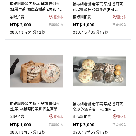
補破網倉儲 老茶葉 早期 普洱茶
補破網倉儲 老茶葉 早期 普洱茶
(紅帶生茶) 勐庫古樹茶 2筒 (BP-
可以興茶莊 茶磚 3磚 (BM-
QBAB08E) JO
JBAB07E)PJ
紫眼拍賣
補破網拍賣
臺北市
臺北市
NT$ 3,000
NT$ 1,000
已出價0次
已出價0次
08天18時01分11秒
08天18時35分11秒
補破網倉儲 老茶葉 早期 普洱茶
補破網倉儲 老茶葉 早期 普洱茶
(生茶) 福鼠臨門茶餅 興益茶業監
金瓜 沱茶等等 一批 (BM-
製 6餅 (BP-IBAB09E)YY
EBAB07E)FA
紫眼拍賣
山海經拍賣
臺北市
臺北市
NT$ 1,000
NT$ 3,000
已出價0次
已出價0次
08天18時37分11秒
09天17時59分11秒