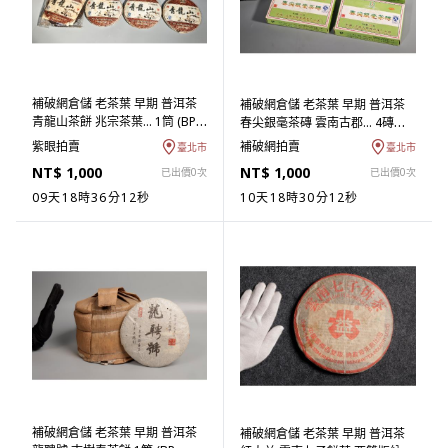
補破網倉儲 老茶葉 早期 普洱茶
補破網倉儲 老茶葉 早期 普洱茶
青龍山茶餅 兆宗茶葉… 1筒 (BP-
春尖銀毫茶磚 雲南古郡... 4磚
RBAB09E)YY
(BM-IBAB07E)PJ
紫眼拍賣
補破網拍賣
臺北市
臺北市
NT$ 1,000
NT$ 1,000
已出價0次
已出價0次
09天18時36分11秒
10天18時30分11秒
補破網倉儲 老茶葉 早期 普洱茶
補破網倉儲 老茶葉 早期 普洱茶