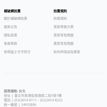
補破網拍賣
拍賣規則
關於補破網拍賣
拍賣規則
最新公告
買家等級方案
隱私政策
買家常見問題
會員條款
賣家常見問題
安得猛士兮守四方
如何申請成為賣家
服務據點-台北
地址 |
臺北市南港區南港路二段5號1樓
電話 | (02)2654-8111、(02)2654-8222
統一編號 | 24932806