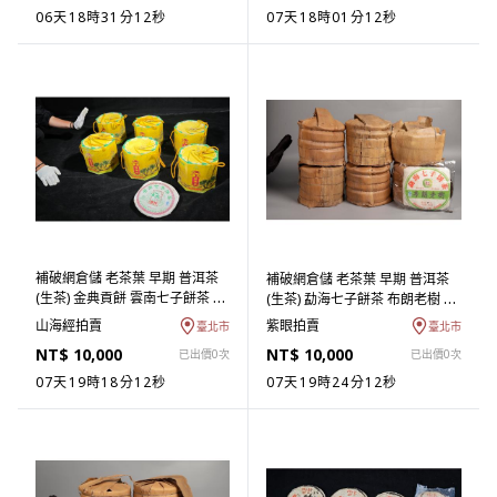
06天18時31分11秒
07天18時01分11秒
補破網倉儲 老茶葉 早期 普洱茶
補破網倉儲 老茶葉 早期 普洱茶
(生茶) 金典貢餅 雲南七子餅茶 普
(生茶) 勐海七子餅茶 布朗老樹 勐
洱市金典… 6筒 其一餅可試喝
海恒益… 40餅 (BP-TBAB10E)
山海經拍賣
紫眼拍賣
臺北市
臺北市
(BM-WBAB07E)JK
MG
NT$ 10,000
NT$ 10,000
已出價0次
已出價0次
07天19時18分11秒
07天19時24分11秒