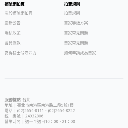
補破網拍賣
拍賣規則
關於補破網拍賣
拍賣規則
最新公告
買家等級方案
隱私政策
買家常見問題
會員條款
賣家常見問題
安得猛士兮守四方
如何申請成為賣家
服務據點-台北
地址 |
臺北市南港區南港路二段5號1樓
電話 | (02)2654-8111、(02)2654-8222
統一編號 | 24932806
營業時間 | 週一至週日10：00 - 21：00