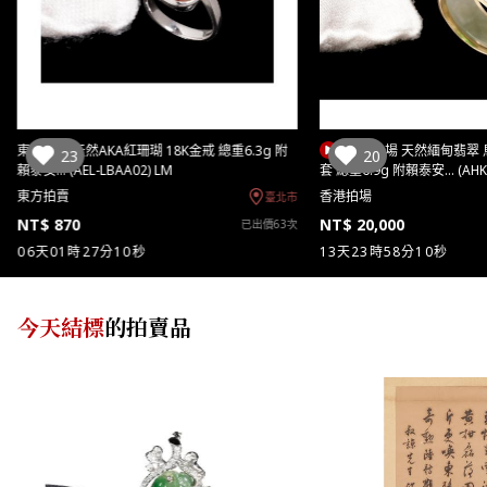
東方拍賣 天然AKA紅珊瑚 18K金戒 總重6.3g 附
香港拍場 天然緬甸翡翠
23
20
賴泰安… (AEL-LBAA02) LM
套 總重6.9g 附賴泰安… (AHK
東方拍賣
香港拍場
臺北市
NT$ 870
NT$ 20,000
已出價63次
06天01時27分09秒
13天23時58分09秒
今天結標
的拍賣品