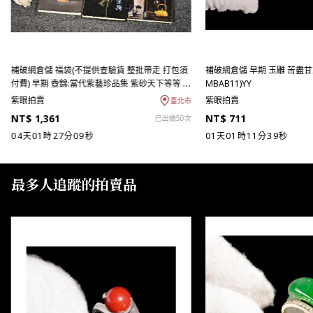
補破網倉儲 福袋(不提供查驗貨 整批帶走 打包須
補破網倉儲 早期 玉雕 苦盡甘來
付費) 早期 壺錦:當代紫藝珍品集 紫砂天下等等 6
MBAB11)YY
冊 總重8kg(BP-QAEN02T)UT
紫眼拍賣
紫眼拍賣
臺北市
NT$ 1,361
NT$ 711
已出價50次
04天01時27分09秒
01天01時11分39秒
最多人追蹤的拍賣品