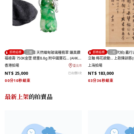
即將結標
二拍
即將結標
二拍
(二拍)香港拍場 天然緬甸玻璃種翡翠 鑲真鑽
(二拍)(孔夫子代拍) 蠹
福祿壽 750K金墜 總重8.8g 附中國寶石… (AHK-
立軸 梅花欲動... 上款陳訓慈(
1517)JK
件) (ASH-WARO03J)LM
香港拍場
上海拍場
臺北市
NT$ 25,000
NT$ 183,000
已出價0次
00分09秒結束
03分35秒結束
最新上架
的拍賣品