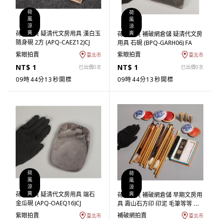
荷
荷
風
風
涼
涼
預熱
爽
荷風涼爽 疑清代文房用具 漢白玉
預熱
爽
荷風涼爽 補破網倉儲 疑清代文房
隨身硯 2方 (APQ-CAEZ12)CJ
用具 石硯 (BPQ-GARH06) FA
紫眼拍賣
紫眼拍賣
臺北市
臺北市
NT$ 1
NT$ 1
已出價0次
已出價0次
09時44分12秒開標
09時44分12秒開標
荷
荷
風
風
涼
涼
預熱
爽
荷風涼爽 疑清代文房用具 端石
預熱
爽
荷風涼爽 補破網倉儲 早期文房用
金瓜硯 (APQ-OAEQ16)CJ
具 壽山石方印 印泥 毛筆等等 一
批 (BB-EAEW04) NG
紫眼拍賣
補破網拍賣
臺北市
臺北市