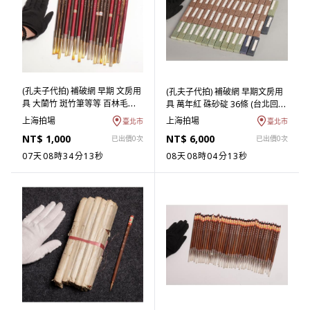
(孔夫子代拍) 補破網 早期 文房用
(孔夫子代拍) 補破網 早期文房用
具 大蘭竹 斑竹筆等等 百林毛筆
具 萬年紅 硃砂碇 36條 (台北回歸
21支 (台北回歸物件) (ASHQ-
物件) (ASHQ-ZBAA04)UT
上海拍場
上海拍場
臺北市
臺北市
HBAA07) FA
NT$ 1,000
NT$ 6,000
已出價0次
已出價0次
07天08時34分12秒
08天08時04分12秒