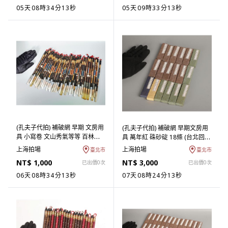
05天08時34分12秒
05天09時33分12秒
(孔夫子代拍) 補破網 早期 文房用
(孔夫子代拍) 補破網 早期文房用
具 小寫卷 文山秀氣等等 百林毛
具 萬年紅 硃砂碇 18條 (台北回歸
筆 36支 (台北回歸物件) (ASHQ-
物件) (ASHQ-ABAA05)UT
上海拍場
上海拍場
臺北市
臺北市
QBAA10) LM
NT$ 1,000
NT$ 3,000
已出價0次
已出價0次
06天08時34分12秒
07天08時24分12秒