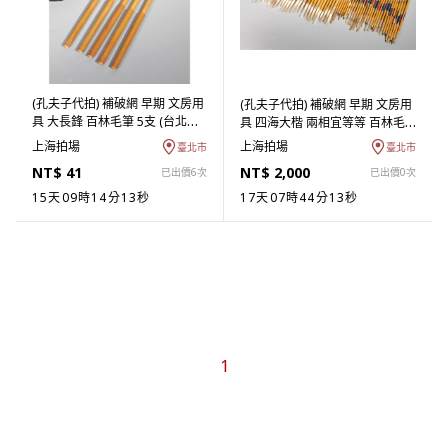
(孔夫子代拍) 補破網 早期 文房用
(孔夫子代拍) 補破網 早期 文房用
具 大長鋒 百林毛筆 5支 (台北回
具 四海大楷 兩相宜等等 百林毛
歸物件) (ASHQ-MBAA10) LM
筆 57支 (台北回歸物件) (ASHQ-
上海拍場
上海拍場
臺北市
臺北市
LBAA10) LM
NT$ 41
NT$ 2,000
已出價6次
已出價0次
15天09時14分12秒
17天07時44分12秒
1