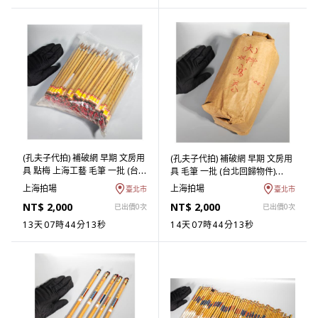
(孔夫子代拍) 補破網 早期 文房用
(孔夫子代拍) 補破網 早期 文房用
具 點梅 上海工藝 毛筆 一批 (台北
具 毛筆 一批 (台北回歸物件)
回歸物件) (ASHQ-OBAA10) LM
(ASHQ-NBAA10) LM
上海拍場
上海拍場
臺北市
臺北市
NT$ 2,000
NT$ 2,000
已出價0次
已出價0次
13天07時44分12秒
14天07時44分12秒