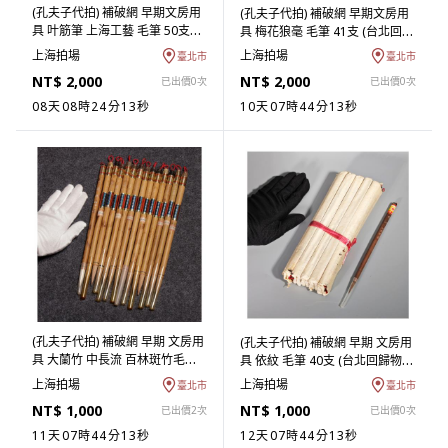
(孔夫子代拍) 補破網 早期文房用
(孔夫子代拍) 補破網 早期文房用
具 叶筋筆 上海工藝 毛筆 50支
具 梅花狼毫 毛筆 41支 (台北回歸
(台北回歸物件) (ASHQ-GBAA07)
物件) (ASHQ-FBAA07) FA
上海拍場
上海拍場
臺北市
臺北市
FA
NT$ 2,000
NT$ 2,000
已出價0次
已出價0次
08天08時24分12秒
10天07時44分12秒
(孔夫子代拍) 補破網 早期 文房用
(孔夫子代拍) 補破網 早期 文房用
具 大蘭竹 中長流 百林斑竹毛筆
具 依紋 毛筆 40支 (台北回歸物
14支 (台北回歸物件) (ASHQ-
件) (ASHQ-PBAA10) LM
上海拍場
上海拍場
臺北市
臺北市
EBAA07) FA
NT$ 1,000
NT$ 1,000
已出價2次
已出價0次
11天07時44分12秒
12天07時44分12秒