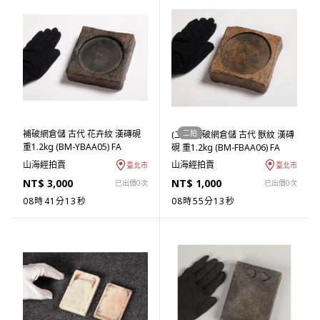
補破網倉儲 古代 花卉紋 漢磚硯
二拍
(二拍)補破網倉儲 古代 獸紋 漢磚
重1.2kg (BM-YBAA05) FA
硯 重1.2kg (BM-FBAA06) FA
山海經拍賣
山海經拍賣
臺北市
臺北市
NT$ 3,000
NT$ 1,000
已出價0次
已出價0次
08時41分13秒
08時55分12秒