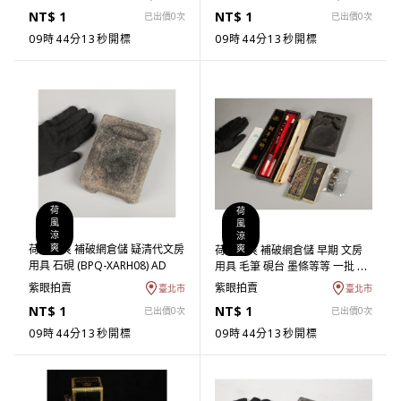
NT$ 1
NT$ 1
已出價0次
已出價0次
09時44分12秒開標
09時44分12秒開標
荷
荷
風
風
涼
涼
預熱
爽
荷風涼爽 補破網倉儲 疑清代文房
預熱
爽
荷風涼爽 補破網倉儲 早期 文房
用具 石硯 (BPQ-XARH08) AD
用具 毛筆 硯台 墨條等等 一批 品
相如圖 (BP-TBAA17) NG
紫眼拍賣
紫眼拍賣
臺北市
臺北市
NT$ 1
NT$ 1
已出價0次
已出價0次
09時44分12秒開標
09時44分12秒開標