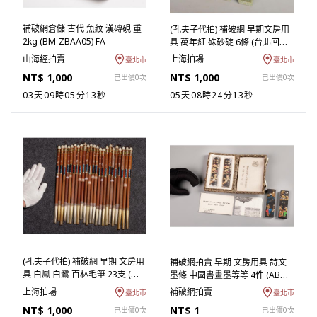
補破網倉儲 古代 魚紋 漢磚硯 重
(孔夫子代拍) 補破網 早期文房用
2kg (BM-ZBAA05) FA
具 萬年紅 硃砂碇 6條 (台北回歸
物件) (ASHQ-BBAA05)UT
山海經拍賣
上海拍場
臺北市
臺北市
NT$ 1,000
NT$ 1,000
已出價0次
已出價0次
03天09時05分12秒
05天08時24分12秒
(孔夫子代拍) 補破網 早期 文房用
補破網拍賣 早期 文房用具 詩文
具 白鳳 白鷺 百林毛筆 23支 (台
墨條 中國書畫墨等等 4件 (ABQ-
北回歸物件) (ASHQ-IBAA07) FA
SBAB03)PJ
上海拍場
補破網拍賣
臺北市
臺北市
NT$ 1,000
NT$ 1
已出價0次
已出價0次