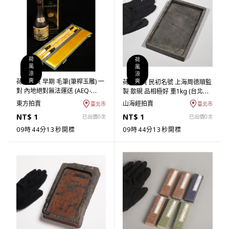
荷
荷
風
風
涼
涼
預熱
爽
荷風涼爽 早期 毛筆(筆桿玉雕) 一
預熱
爽
荷風涼爽 民初名號 上海周德順監
對 內地絕對無法運送 (AEQ-
製 歙硯 品相極好 重1kg (台北回
JBAA03) CJ
歸物件) (AM-UAEF12) FA
東方拍賣
山海經拍賣
臺北市
臺北市
NT$ 1
NT$ 1
已出價0次
已出價0次
09時44分12秒開標
09時44分12秒開標