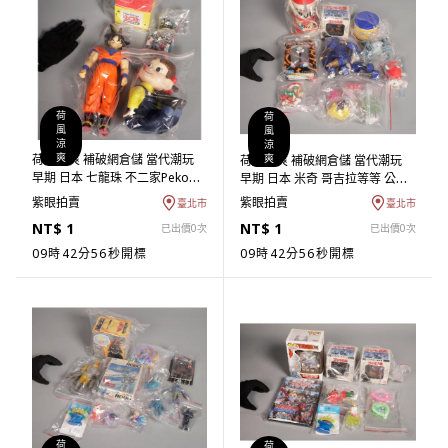
荷
荷
風
風
涼
涼
預熱
爽
荷風涼爽 補破網倉儲 當代潮玩
預熱
爽
荷風涼爽 補破網倉儲 當代潮玩
早期 日本 七龍珠 不二家Peko醬
早期 日本 米奇 哥吉拉等等 公仔
等等 軟膠公仔等等 5件 (BP-
水壺 一批 (BP-NAEJ01) FA
紫眼拍賣
紫眼拍賣
臺北市
臺北市
WARO09)FA
NT$ 1
NT$ 1
已出價0次
已出價0次
09時42分55秒開標
09時42分55秒開標
荷
荷