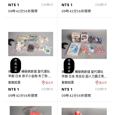
FA
NT$ 1
NT$ 1
已出價0次
已出價0次
09時42分55秒開標
09時42分55秒開標
荷
荷
風
風
涼
涼
預熱
爽
荷風涼爽 補破網倉儲 當代潮玩
預熱
爽
荷風涼爽 補破網倉儲 當代潮玩
早期 日本 原子小金剛 布丁狗 變
早期 日本 哥吉拉 超人力霸王等
形機器人等等 模型等等 一批
等 模型等等 一批 (BP-LAFD04)
紫眼拍賣
紫眼拍賣
臺北市
臺北市
(BP-NAEJ04) FA
FA
NT$ 1
NT$ 1
已出價0次
已出價0次
09時42分55秒開標
09時42分55秒開標