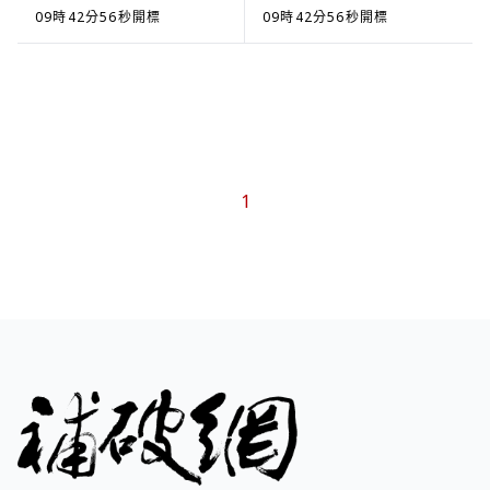
09時42分55秒開標
09時42分55秒開標
1