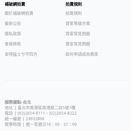
補破網拍賣
拍賣規則
關於補破網拍賣
拍賣規則
最新公告
買家等級方案
隱私政策
買家常見問題
會員條款
賣家常見問題
安得猛士兮守四方
如何申請成為賣家
服務據點-台北
地址 |
臺北市南港區南港路二段5號1樓
電話 | (02)2654-8111、(02)2654-8222
統一編號 | 24932806
營業時間 | 週一至週日10：00 - 21：00