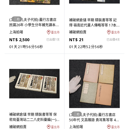
二拍
(二拍) (孔夫子代拍) 蠹行古書店
補破網倉儲 早期 精裝書等等 記
民國26年 小學生分年補充讀本
得 嶺南近代畫人傳略等等 17本
我的童話 世界童話集等等 商務印
(BB-SBAB02T)JK
上海拍場
補破網拍賣
臺北市
臺北市
書館印行 16冊 品相如圖 (拍品在
NT$ 2,500
NT$ 21
已出價1次
已出價4次
台北)(ASH-DAEK11T) FA
01天21時56分55秒
01天22時52分55秒
補破網倉儲 早期 精裝書等等 保
二拍
(二拍)(孔夫子代拍) 蠹行古書店
密局臺灣站二二八史料彙編(一)
50年代 文昌雜錄 貴耳集等等 4冊
(二)等等 3本 (BB-TBAB02T)JK
(台北回歸物件) (ASH-
補破網拍賣
上海拍場
臺北市
臺北市