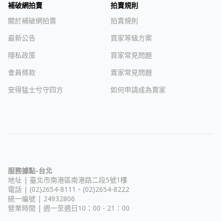
補破網拍賣
拍賣規則
關於補破網拍賣
拍賣規則
最新公告
買家等級方案
隱私政策
買家常見問題
會員條款
賣家常見問題
安得猛士兮守四方
如何申請成為賣家
服務據點-台北
地址 |
臺北市南港區南港路二段5號1樓
電話 | (02)2654-8111、(02)2654-8222
統一編號 | 24932806
營業時間 | 週一至週日10：00 - 21：00