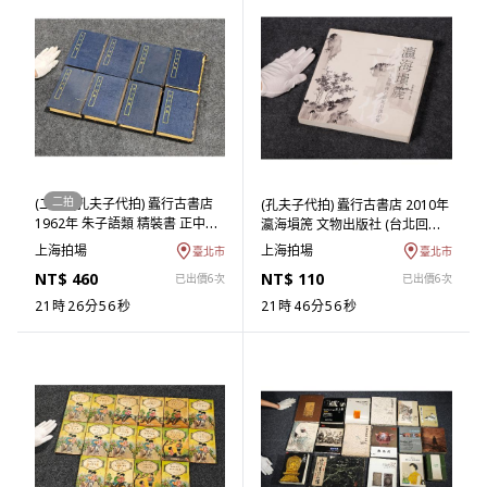
二拍
(二拍) (孔夫子代拍) 蠹行古書店
(孔夫子代拍) 蠹行古書店 2010年
1962年 朱子語類 精裝書 正中書
瀛海塤箎 文物出版社 (台北回歸
局印行 8冊全 品相如圖 (拍品在
物件) (ASH-IAFH02)AD
上海拍場
上海拍場
臺北市
臺北市
台北) (ASH-EAET03T) SY
NT$ 460
NT$ 110
已出價6次
已出價6次
21時26分55秒
21時46分55秒