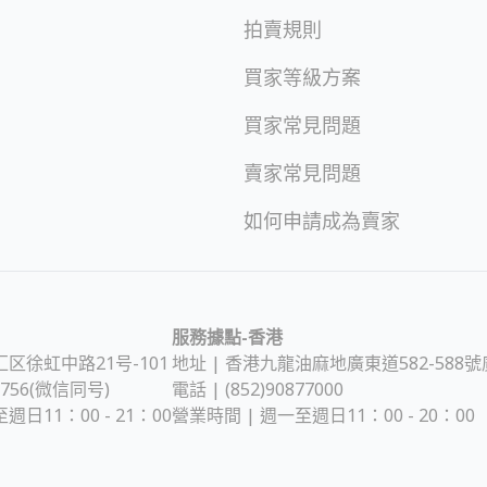
拍賣規則
買家等級方案
買家常見問題
賣家常見問題
如何申請成為賣家
服務據點-香港
区徐虹中路21号-101
地址 |
香港九龍油麻地廣東道582-588號
65756(微信同号)
電話 | (852)90877000
週日11：00 - 21：00
營業時間 | 週一至週日11：00 - 20：00