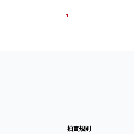
1
拍賣規則