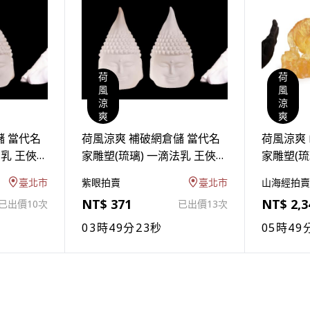
荷
荷
風
風
涼
涼
爽
爽
儲 當代名
荷風涼爽 補破網倉儲 當代名
荷風涼爽
法乳 王俠軍
家雕塑(琉璃) 一滴法乳 王俠軍
家雕塑(琉
2件 (BP-
(琉園) 1998年(限量) 2件 (BP-
(限量版) 總
臺北市
紫眼拍賣
臺北市
山海經拍賣
KAEK11)UT
UAEG08)
NT$ 371
NT$ 2,3
已出價10次
已出價13次
03時49分22秒
05時49