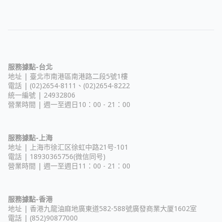
服務據點-台北
地址 |
臺北市南港區南港路二段5號1樓
電話 | (02)2654-8111、(02)2654-8222
統一編號 | 24932806
營業時間 | 週一至週日10：00 - 21：00
服務據點-上海
地址 |
上海市徐汇区徐虹中路21号-101
電話 | 18930365756(微信同号)
營業時間 | 週一至週日11：00 - 21：00
服務據點-香港
地址 |
香港九龍油麻地廣東道582-588號廣發商業大厦1602室
電話 | (852)90877000