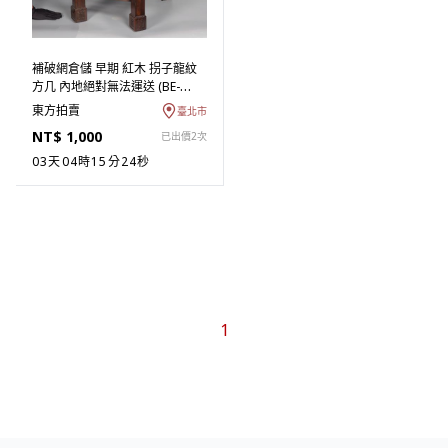
補破網倉儲 早期 紅木 拐子龍紋
方几 內地絕對無法運送 (BE-
KBAB01)FA
東方拍賣
臺北市
NT$ 1,000
已出價2次
03天04時15分24秒
1